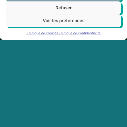
suite ?
Refuser
On le croise dans les bars /
clubs / festivals / events
Voir les préférences
surf de la région où il
affirme sa touch et fait
Politique de cookies
Politique de confidentialité
danser les foules.
Il se produit aux côtés de la
Caution, d’Orelsan, de
Sydney, de Raggasonic ou
encore de ses potes de
Birdy Nam Nam.
TROY c’est le mec qui te colle des boutons quand t’es minot,