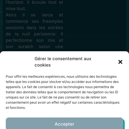
l’horizon. Il écoute tout et
mixe tout.
Alors il se lance et
commence ses freestyles
sessions dans les soirées
de la nuit parisienne. Il
perfectionne son mix et
son scratch selon une
recette maison et enrichit
Gérer le consentement aux
sa culture musicale.
cookies
Pour ce funky dreamer, life
is good !
Pour offrir les meilleures expériences, nous utilisons des technologies
Son aventure parisienne
telles que les cookies pour stocker et/ou accéder aux informations des
durera 10 ans. Car en 2004,
appareils. Le fait de consentir à ces technologies nous permettra de
Mathieu plie bagage et
traiter des données telles que le comportement de navigation ou les ID
l’homme pressé qui danse
uniques sur ce site. Le fait de ne pas consentir ou de retirer son
consentement peut avoir un effet négatif sur certaines caractéristiques
le MIA dit bye-bye à Panam
et fonctions.
direction Biarritz.
Comme s’il était né ici,
Accepter
l’oiseau ne se cache pas. La