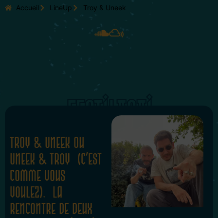
Accueil
LineUp
Troy & Uneek
FESTILASAI
Troy & Uneek ou
Uneek & Troy (c’est
comme vous
voulez). La
rencontre de deux