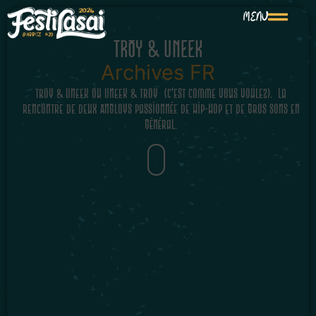
MENU
TROY & UNEEK
Archives FR
Troy & Uneek ou Uneek & Troy (c’est comme vous voulez). La
rencontre de deux Angloys passionnée de hip-hop et de gros sons en
général.