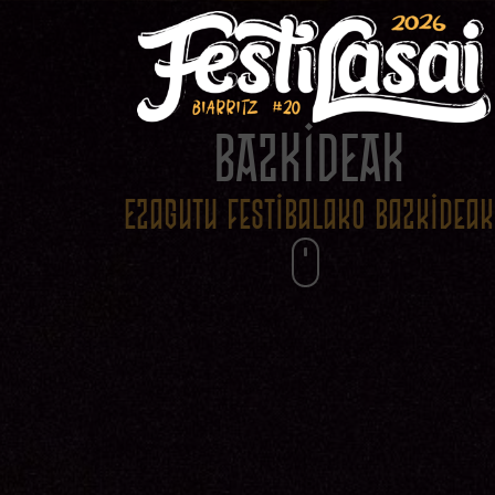
BAZKIDEAK
Ezagutu festibalako bazkideak