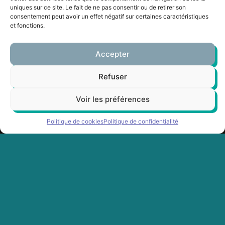
uniques sur ce site. Le fait de ne pas consentir ou de retirer son
Festilasai #16
3:35
consentement peut avoir un effet négatif sur certaines caractéristiques
et fonctions.
Festilasai #15
3:02
Accepter
Festilasai #14
3:01
Refuser
Voir les préférences
festilasai #13
3:38
Politique de cookies
Politique de confidentialité
Festilasai #12 - 2017
3:20
FestiLasai #11 par Bartlmy
3:13
Festilasai #10
1:13
33 bis, allée du Moura, Biarritz EH
Festilasai #9
2:17
contact@festilasai.com