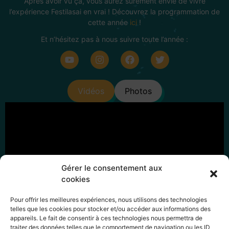
Après avoir vu ça, vous aurez sûrement envie de vivre
l’expérience Festilasai en vrai ! Découvrez la programmation de
cette année
ici
!
Et n’hésitez pas à nous suivre toute l’année :
Vidéos
Photos
Gérer le consentement aux
cookies
Liste de lecture
9 Vidéos
Pour offrir les meilleures expériences, nous utilisons des technologies
telles que les cookies pour stocker et/ou accéder aux informations des
Festilasai #17
1:35
appareils. Le fait de consentir à ces technologies nous permettra de
traiter des données telles que le comportement de navigation ou les ID