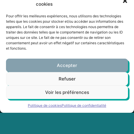
cookies
L’âge des machines touche
à sa fin. Les instruments
Pour offrir les meilleures expériences, nous utilisons des technologies
prennent le pouvoir.
telles que les cookies pour stocker et/ou accéder aux informations des
appareils. Le fait de consentir à ces technologies nous permettra de
« Eternal » sera, en 2016, la
traiter des données telles que le comportement de navigation ou les ID
concrétisation de ce
uniques sur ce site. Le fait de ne pas consentir ou de retirer son
changement, 80 % live, 20
consentement peut avoir un effet négatif sur certaines caractéristiques
% beatmaking, pour des
et fonctions.
explorations electro-funk,
jazz-spatial, ou afro-disco.
Accepter
Happé, en parallèle, par les
caisses de disques
Refuser
poussiéreuses, c’est avec
intensité que Guts explore
Voir les préférences
la musique afro-latine. Cinq
volumes des compilations
Politique de cookies
Politique de confidentialité
« Beach Diggin » lui
permettent de
communiquer sa passion à
son public. Puis la passion