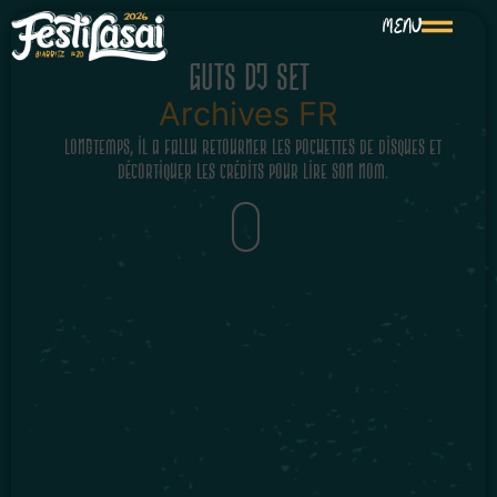
MENU
GUTS DJ SET
Archives FR
Longtemps, il a fallu retourner les pochettes de disques et
décortiquer les crédits pour lire son nom.