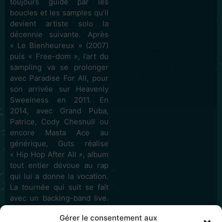
toujours guidé par les
boucles et les samples qu’il
devient artiste solo la
décennie suivante. Après
« Le Bienheureux » (2007)
puis « Free-dom », l’art du
sampling va se prolonger
avec Paradise For All, pour
son arrivée sur Heavenly
Sweeiness en 2011. En
2014, avec Grand Puba,
Patrice, Cody Chesnull ou
encore Masta Ace au
générique, Guts réalise
« Hip Hop After All », album
tout entier dévoue au rap
qui lui a donne la vocation.
La tournée qui suit se fait
avec un backing-band live.
Sa programmation interne
Gérer le consentement aux
se modifie.