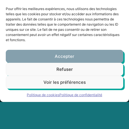
faire vibrer les pistes de
danse avec des rythmes
Pour offrir les meilleures expériences, nous utilisons des technologies
ensoleillés et des mélodies
telles que les cookies pour stocker et/ou accéder aux informations des
appareils. Le fait de consentir à ces technologies nous permettra de
entraînantes, transportant
traiter des données telles que le comportement de navigation ou les ID
son public sous les
uniques sur ce site. Le fait de ne pas consentir ou de retirer son
tropiques, peu importe la
consentement peut avoir un effet négatif sur certaines caractéristiques
latitude.
et fonctions.
Accepter
Refuser
Voir les préférences
Politique de cookies
Politique de confidentialité