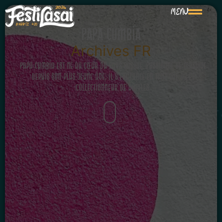
MENU
PAPA CUMBIA
Archives FR
Papa Cumbia est né au cœur du Pays Basque. Passionné de musique
depuis son plus jeune âge, il s’est lancé en tant que DJ et
collectionneur de vinyles.