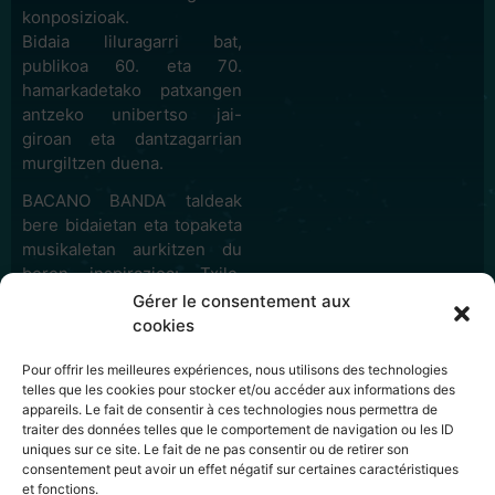
konposizioak.
Bidaia liluragarri bat,
publikoa 60. eta 70.
hamarkadetako patxangen
antzeko unibertso jai-
giroan eta dantzagarrian
murgiltzen duena.
BACANO BANDA taldeak
bere bidaietan eta topaketa
musikaletan aurkitzen du
beren inspirazioa: Txile,
Mexiko, Ekuador, Kolonbia…
Gérer le consentement aux
Esperientzia horiek Pancho
cookies
Alonsok, Lucho
Bermudezek, Los Mirlosek,
Pour offrir les meilleures expériences, nous utilisons des technologies
telles que les cookies pour stocker et/ou accéder aux informations des
Willie Colonek edo Django
appareils. Le fait de consentir à ces technologies nous permettra de
Reinhart-ek jadanik
traiter des données telles que le comportement de navigation ou les ID
tindatuta zuten
uniques sur ce site. Le fait de ne pas consentir ou de retirer son
musikalitatea aberasten
consentement peut avoir un effet négatif sur certaines caractéristiques
et fonctions.
dute.