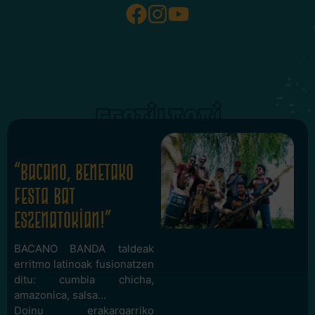
FESTILASAI
“Bacano, benetako
festa bat
eszenatokian!”
BACANO BANDA taldeak
erritmo latinoak fusionatzen
ditu: cumbia chicha,
amazonica, salsa…
Doinu erakargarriko