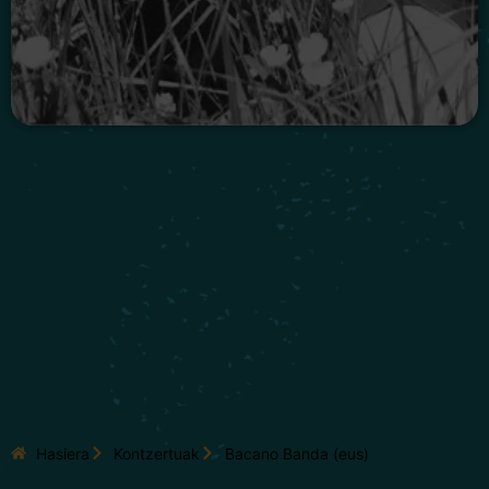
Hasiera
Kontzertuak
Bacano Banda (eus)