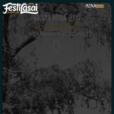
MENUA
BACANO BANDA (EUS)
Archives EUS
“Bacano, benetako festa bat eszenatokian!”